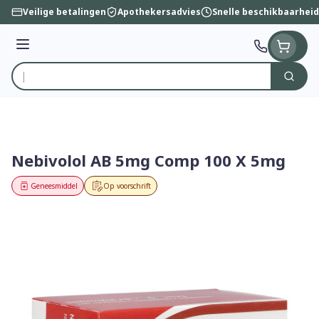
Ga naar de inhoud
Veilige betalingen
Apothekersadvies
Snelle beschikbaarheid
Menu
Zoek
Product, merk, categorie...
Nebivolol AB 5mg Comp 100 X 5mg
Geneesmiddel
Op voorschrift