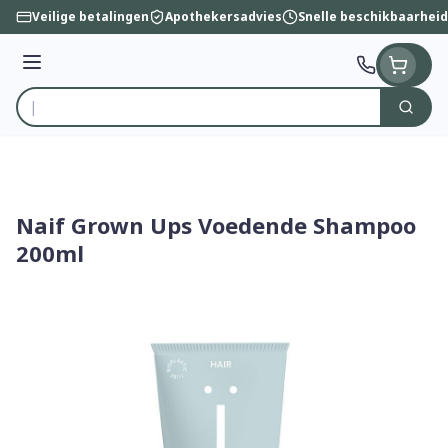
Ga naar de inhoud
Veilige betalingen
Apothekersadvies
Snelle beschikbaarheid
Menu
Zoek
Product, merk, categorie...
Naif Grown Ups Voedende Shampoo
200ml