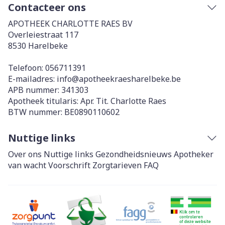
Contacteer ons
APOTHEEK CHARLOTTE RAES BV
Overleiestraat 117
8530
Harelbeke
Telefoon:
056711391
E-mailadres:
info@
apotheekraesharelbeke.be
APB nummer:
341303
Apotheek titularis:
Apr. Tit. Charlotte Raes
BTW nummer:
BE0890110602
Nuttige links
Over ons
Nuttige links
Gezondheidsnieuws
Apotheker
van wacht
Voorschrift
Zorgtarieven
FAQ