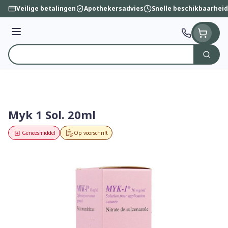
Ga naar de inhoud
Veilige betalingen
Apothekersadvies
Snelle beschikbaarheid
Menu
Zoek
Product, merk, categorie...
Myk 1 Sol. 20ml
Geneesmiddel
Op voorschrift