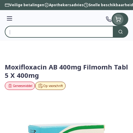
Ga naar de inhoud
Veilige betalingen
Apothekersadvies
Snelle beschikbaarheid
Menu
Zoek
Product, merk, categorie...
Moxifloxacin AB 400mg Filmomh Tabl
5 X 400mg
Geneesmiddel
Op voorschrift