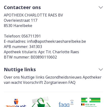
Contacteer ons
APOTHEEK CHARLOTTE RAES BV
Overleiestraat 117
8530
Harelbeke
Telefoon:
056711391
E-mailadres:
info@
apotheekraesharelbeke.be
APB nummer:
341303
Apotheek titularis:
Apr. Tit. Charlotte Raes
BTW nummer:
BE0890110602
Nuttige links
Over ons
Nuttige links
Gezondheidsnieuws
Apotheker
van wacht
Voorschrift
Zorgtarieven
FAQ