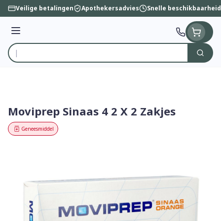
Ga naar de inhoud
Veilige betalingen
Apothekersadvies
Snelle beschikbaarheid
Menu
Zoek
Product, merk, categorie...
Moviprep Sinaas 4 2 X 2 Zakjes
Geneesmiddel