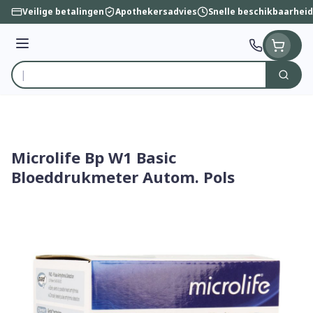
Ga naar de inhoud
Veilige betalingen
Apothekersadvies
Snelle beschikbaarheid
Menu
Zoek
Product, merk, categorie...
Microlife Bp W1 Basic
Bloeddrukmeter Autom. Pols