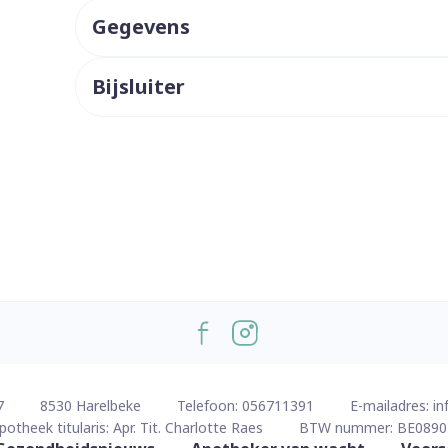
Gegevens
ddelen
Haar
orging
Supplementen
Insectenw
middelen
n
Mondmaskers
issen
Bijsluiter
 -
uid
d
Zelfbruiner
Scheren
7
8530
Harelbeke
Telefoon:
056711391
E-mailadres:
in
potheek titularis:
Apr. Tit. Charlotte Raes
BTW nummer:
BE0890