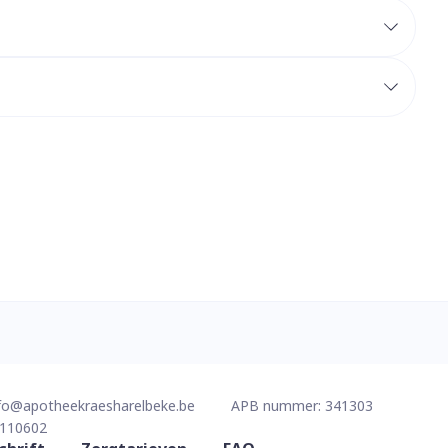
erende
Parfums en
geurproducten
CBD
fo@
apotheekraesharelbeke.be
APB nummer:
341303
110602