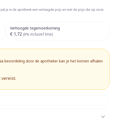
rapie
Toon meer
aal je in de apotheek een verlaagde prijs en niet de prijs die op onze
Diagnosetesten en
 stress
Vlooien en teken
meetapparatuur
Oren
Mond en keel
Verhoogde tegemoetkoming
Alcoholtest
g
Oordopjes
Zuigtabletten
€ 1,72
(6% inclusief btw)
herapie -
Mond, muil of snavel
Bloeddrukmeter
ls
 en -druppels
Oorreiniging
Spray - oplossing
Cholesteroltest
zen
Oordruppels
Hartslagmeter
ulpmiddelen
 Na beoordeling door de apotheker kan je het komen afhalen
Toon meer
 vereist.
herming
Hygiëne
Ergonomie
nning en -
Aambeien
s
Bad en douche
Ademhaling en zuurstof
je
Badkamer