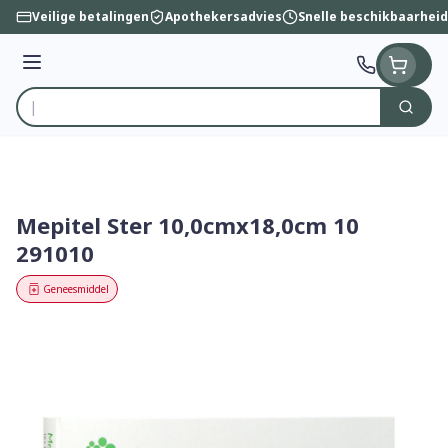
Ga naar de inhoud
Veilige betalingen
Apothekersadvies
Snelle beschikbaarheid
Menu
Zoek
Product, merk, categorie...
Mepitel Ster 10,0cmx18,0cm 10
291010
Geneesmiddel