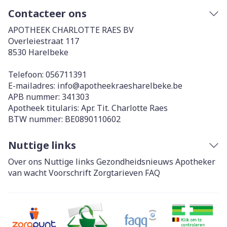
Contacteer ons
APOTHEEK CHARLOTTE RAES BV
Overleiestraat 117
8530
Harelbeke
Telefoon:
056711391
E-mailadres:
info@
apotheekraesharelbeke.be
APB nummer:
341303
Apotheek titularis:
Apr. Tit. Charlotte Raes
BTW nummer:
BE0890110602
Nuttige links
Over ons
Nuttige links
Gezondheidsnieuws
Apotheker
van wacht
Voorschrift
Zorgtarieven
FAQ