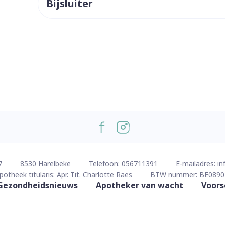
Bijsluiter
ddelen
Haar
orging
Supplementen
Insectenw
middelen
n
Mondmaskers
issen
 -
uid
d
Zelfbruiner
Scheren
7
8530
Harelbeke
Telefoon:
056711391
E-mailadres:
in
potheek titularis:
Apr. Tit. Charlotte Raes
BTW nummer:
BE0890
Gezondheidsnieuws
Apotheker van wacht
Voors