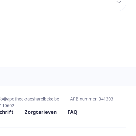
erende
Parfums en
geurproducten
CBD
fo@
apotheekraesharelbeke.be
APB nummer:
341303
110602
chrift
Zorgtarieven
FAQ