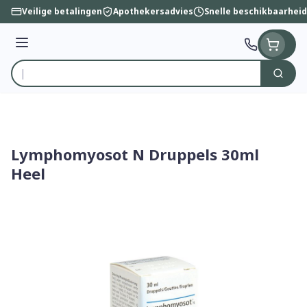
Ga naar de inhoud
Veilige betalingen
Apothekersadvies
Snelle beschikbaarheid
Menu
Zoek
Product, merk, categorie...
Lymphomyosot N Druppels 30ml
Heel