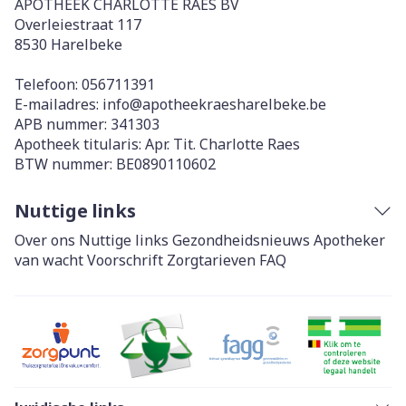
APOTHEEK CHARLOTTE RAES BV
Overleiestraat 117
8530
Harelbeke
Telefoon:
056711391
E-mailadres:
info@
apotheekraesharelbeke.be
APB nummer:
341303
Apotheek titularis:
Apr. Tit. Charlotte Raes
BTW nummer:
BE0890110602
Nuttige links
Over ons
Nuttige links
Gezondheidsnieuws
Apotheker
van wacht
Voorschrift
Zorgtarieven
FAQ