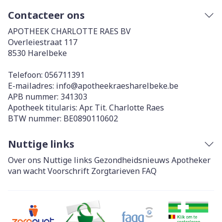
Contacteer ons
APOTHEEK CHARLOTTE RAES BV
Overleiestraat 117
8530
Harelbeke
Telefoon:
056711391
E-mailadres:
info@
apotheekraesharelbeke.be
APB nummer:
341303
Apotheek titularis:
Apr. Tit. Charlotte Raes
BTW nummer:
BE0890110602
Nuttige links
Over ons
Nuttige links
Gezondheidsnieuws
Apotheker
van wacht
Voorschrift
Zorgtarieven
FAQ