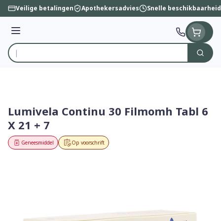
Ga naar de inhoud
Veilige betalingen
Apothekersadvies
Snelle beschikbaarheid
Menu
Zoek
Product, merk, categorie...
Lumivela Continu 30 Filmomh Tabl 6
X 21 + 7
Geneesmiddel
Op voorschrift