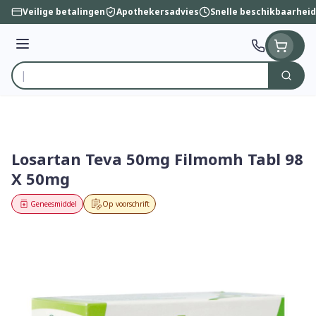
Ga naar de inhoud
Veilige betalingen
Apothekersadvies
Snelle beschikbaarheid
Menu
Zoek
Product, merk, categorie...
Losartan Teva 50mg Filmomh Tabl 98
X 50mg
Geneesmiddel
Op voorschrift