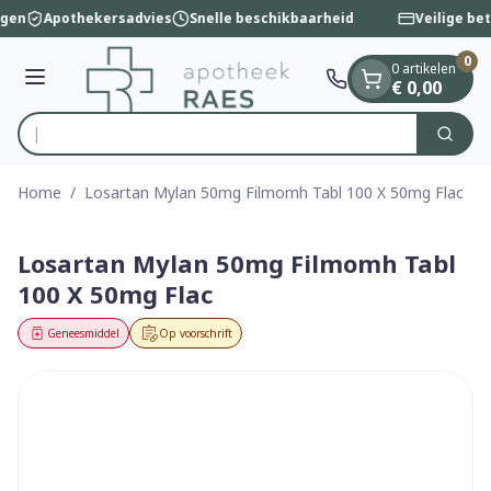
Dia 1 van 1
Ga naar de inhoud
ngen
Apothekersadvies
Snelle beschikbaarheid
Veilige be
0
0 artikelen
Menu
€ 0,00
Zoek
Product, merk, categorie...
Home
/
Losartan Mylan 50mg Filmomh Tabl 100 X 50mg Flac
Losartan Mylan 50mg Filmomh Tabl
100 X 50mg Flac
Geneesmiddel
Op voorschrift