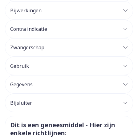
Bijwerkingen
Mogelijke bijwerkingen
Contra indicatie
Zwangerschap
Gebruik
Gegevens
CNK
4216826
Bijsluiter
Organisaties
Nederlands
Viatris
Duits
Frans
Veiligheidsinformatie
Dit is een geneesmiddel - Hier zijn
Merken
Viatris
enkele richtlijnen: