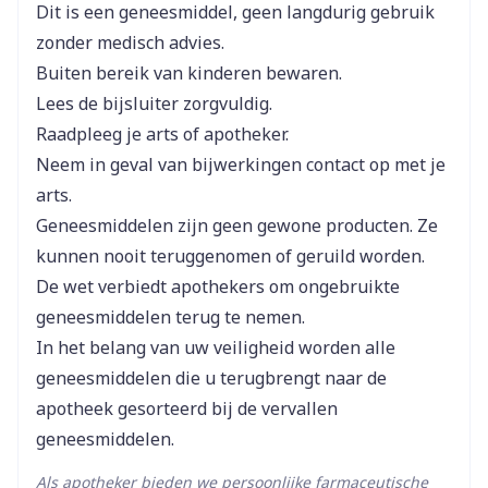
Dit is een geneesmiddel, geen langdurig gebruik
Breedte
55 mm
zonder medisch advies.
Buiten bereik van kinderen bewaren.
Lengte
91 mm
Lees de bijsluiter zorgvuldig.
Raadpleeg je arts of apotheker.
Diepte
55 mm
Neem in geval van bijwerkingen contact op met je
arts.
Actieve
losartan kalium
Geneesmiddelen zijn geen gewone producten. Ze
Ingrediënten
kunnen nooit teruggenomen of geruild worden.
De wet verbiedt apothekers om ongebruikte
Kamertemperatuur (15°C -
Behoud
geneesmiddelen terug te nemen.
25°C)
In het belang van uw veiligheid worden alle
geneesmiddelen die u terugbrengt naar de
apotheek gesorteerd bij de vervallen
geneesmiddelen.
Als apotheker bieden we persoonlijke farmaceutische