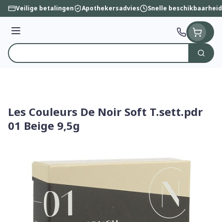
Ga naar de inhoud
Veilige betalingen
Apothekersadvies
Snelle beschikbaarheid
Menu
Zoek
Product, merk, categorie...
Les Couleurs De Noir Soft T.sett.pdr
01 Beige 9,5g