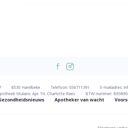
ddelen
Haar
orging
Supplementen
Insectenw
middelen
n
Mondmaskers
issen
 -
uid
d
7
8530
Harelbeke
Telefoon:
056711391
E-mailadres:
in
Zelfbruiner
Scheren
potheek titularis:
Apr. Tit. Charlotte Raes
BTW nummer:
BE0890
Gezondheidsnieuws
Apotheker van wacht
Voors
Algemene verk