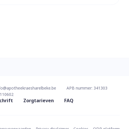
erende
Parfums en
geurproducten
fo@
apotheekraesharelbeke.be
APB nummer:
341303
CBD
110602
chrift
Zorgtarieven
FAQ
oopsvoorwaarden
Privacy disclaimer
Cookies
ODR-platform