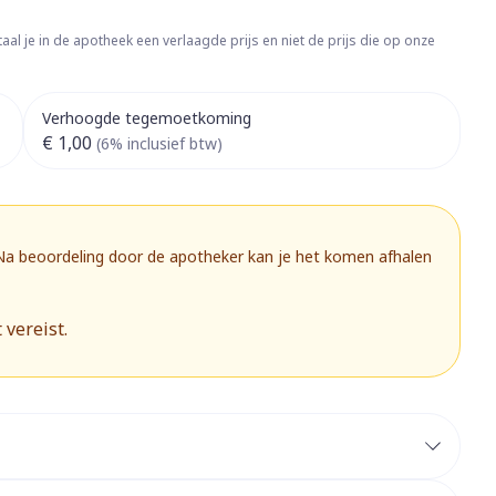
rapie
Toon meer
aal je in de apotheek een verlaagde prijs en niet de prijs die op onze
Diagnosetesten en
 stress
Vlooien en teken
meetapparatuur
Oren
Mond en keel
Verhoogde tegemoetkoming
Alcoholtest
g
Oordopjes
Zuigtabletten
€ 1,00
(6% inclusief btw)
herapie -
Mond, muil of snavel
Bloeddrukmeter
ls
 en -druppels
Oorreiniging
Spray - oplossing
Cholesteroltest
zen
Oordruppels
Hartslagmeter
ulpmiddelen
 Na beoordeling door de apotheker kan je het komen afhalen
Toon meer
 vereist.
herming
Hygiëne
Ergonomie
nning en -
Aambeien
s
Bad en douche
Ademhaling en zuurstof
je
Badkamer