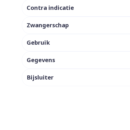
Contra indicatie
ddelen
Haar
orging
Supplementen
Insectenw
middelen
n
Mondmaskers
issen
Zwangerschap
 -
uid
Gebruik
d
Gegevens
Bijsluiter
Zelfbruiner
Scheren