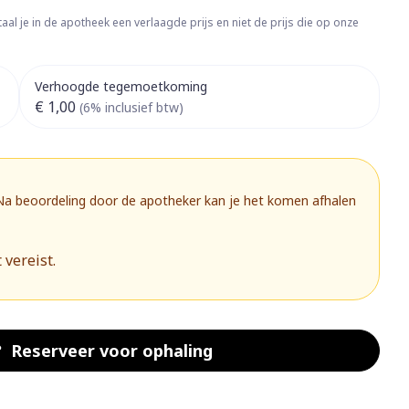
rapie
Toon meer
aal je in de apotheek een verlaagde prijs en niet de prijs die op onze
Diagnosetesten en
 stress
Vlooien en teken
meetapparatuur
Oren
Mond en keel
Verhoogde tegemoetkoming
€ 1,00
Alcoholtest
(6% inclusief btw)
g
Oordopjes
Zuigtabletten
herapie -
Mond, muil of snavel
Bloeddrukmeter
ls
 en -druppels
Oorreiniging
Spray - oplossing
Cholesteroltest
zen
Oordruppels
Hartslagmeter
 Na beoordeling door de apotheker kan je het komen afhalen
ulpmiddelen
Toon meer
 vereist.
herming
Hygiëne
Ergonomie
nning en -
Aambeien
s
Bad en douche
Ademhaling en zuurstof
Reserveer
voor ophaling
je
Badkamer