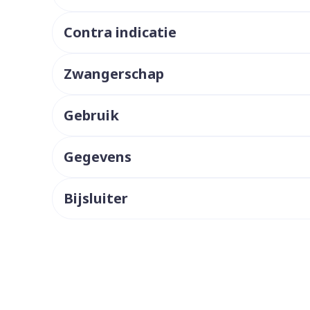
ddelen
Haar
orging
Supplementen
Insectenw
Contra indicatie
middelen
n
Mondmaskers
issen
Zwangerschap
 -
uid
d
Gebruik
Gegevens
Bijsluiter
Zelfbruiner
Scheren