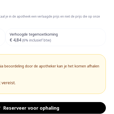
rapie
Toon meer
Diagnosetesten en
 stress
Vlooien en teken
aal je in de apotheek een verlaagde prijs en niet de prijs die op onze
meetapparatuur
Oren
Mond en keel
Alcoholtest
g
Oordopjes
Zuigtabletten
herapie -
Mond, muil of snavel
Verhoogde tegemoetkoming
Bloeddrukmeter
ls
 en -druppels
Oorreiniging
Spray - oplossing
€ 4,84
(6% inclusief btw)
Cholesteroltest
zen
Oordruppels
Hartslagmeter
ulpmiddelen
Toon meer
 Na beoordeling door de apotheker kan je het komen afhalen
 vereist.
herming
Hygiëne
Ergonomie
nning en -
Aambeien
s
Bad en douche
Ademhaling en zuurstof
je
Badkamer
Reserveer
voor ophaling