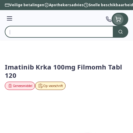
Ga naar de inhoud
Veilige betalingen
Apothekersadvies
Snelle beschikbaarheid
Menu
Zoek
Product, merk, categorie...
Imatinib Krka 100mg Filmomh Tabl
120
Geneesmiddel
Op voorschrift