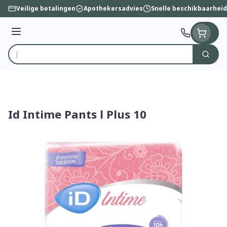
Ga naar de inhoud
Veilige betalingen
Apothekersadvies
Snelle beschikbaarheid
Menu
Zoek
Product, merk, categorie...
Id Intime Pants l Plus 10