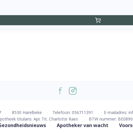
7
8530
Harelbeke
Telefoon:
056711391
E-mailadres:
in
potheek titularis:
Apr. Tit. Charlotte Raes
BTW nummer:
BE0890
Gezondheidsnieuws
Apotheker van wacht
Voors