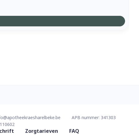
fo@
apotheekraesharelbeke.be
APB nummer:
341303
110602
chrift
Zorgtarieven
FAQ