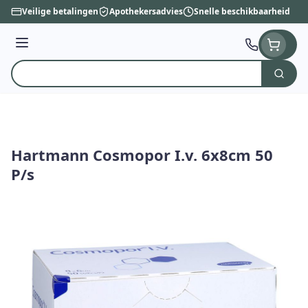
Ga naar de inhoud
Veilige betalingen
Apothekersadvies
Snelle beschikbaarheid
Menu
Zoek
Product, merk, categorie...
Hartmann Cosmopor I.v. 6x8cm 50
P/s