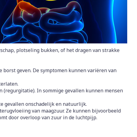
rapie
Toon meer
Diagnosetesten en
 stress
Vlooien en teken
meetapparatuur
Oren
Mond en keel
Alcoholtest
g
Oordopjes
Zuigtabletten
herapie -
Mond, muil of snavel
Bloeddrukmeter
ls
 en -druppels
Oorreiniging
Spray - oplossing
schap, plotseling bukken, of het dragen van strakke
Cholesteroltest
zen
Oordruppels
Hartslagmeter
ulpmiddelen
 de borst geven. De symptomen kunnen variëren van
Toon meer
erlaten.
en (regurgitatie). In sommige gevallen kunnen mensen
 gevallen onschadelijk en natuurlijk.
herming
Hygiëne
Ergonomie
erugvloeiing van maagzuur. Ze kunnen bijvoorbeeld
nning en -
Aambeien
s
Bad en douche
Ademhaling en zuurstof
mt door overloop van zuur in de luchtpijp.
je
Badkamer