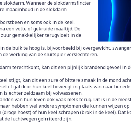
warmtethe
e slokdarm. Wanneer de slokdarmsfincter
zure maaginhoud in de slokdarm
 50+ categorie
Wondzorg
EHBO
even
Spieren en gewrichten
Gemoed en
 borstbeen en soms ook in de keel.
Neus
Ogen
Ogen
Neus
olie
Homeopathie
a een vette of gekruide maaltijd. De
Vilt
Podologie
eneeskunde categorie
zuur gemakkelijker terugvloeit in de
n
Spray
Ooginfecties
Oogspoelin
Tabletten
Handschoenen
Cold - Hot t
g
Oren
Ogen
ndenborstels
Anti allergische en anti
Oogdruppe
warm/koud
Neussprays
g en EHBO categorie
 de buik te hoog is, bijvoorbeeld bij overgewicht, zwanger
aal
Wondhelend
inflammatoire middelen
n de werking van de sluitspier verslechteren.
flos
Creme - gel
Verbanddo
Brandwonden
f pluimen
Accessoires
- antiviraal
Ontzwellende middelen
 insecten categorie
Droge ogen
Medische h
darm terechtkomt, kan dit een pijnlijk brandend gevoel in
Toon meer
Glaucoom
Toon meer
ddelen categorie
el stijgt, kan dit een zure of bittere smaak in de mond acht
Toon meer
sel of gal door hun keel beweegt in plaats van naar bened
en is echter zeldzaam bij volwassenen.
nden van hun leven ook vaak melk terug. Dit is in de meeste
nen
ie en
Nagels
Diabetes
Zonnebesc
Stoma
aar hebben wel andere symptomen die kunnen wijzen op t
Hart- en bloedvaten
Bloedverdu
eelt en
Nagellak
Bloedglucosemeter
Aftersun
Stomazakje
stolling
(droge hoest) of hun keel schrapen (brok in de keel). Dat ko
llen
de luchtwegen geïrriteerd zijn.
Kalk- en schimmelnagels
Teststrips en naalden
Lippen
Stomaplaat
oires
spray