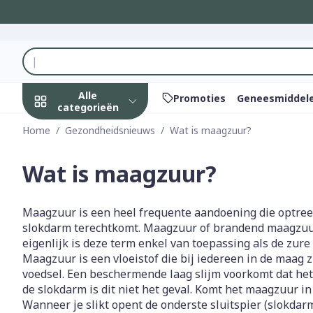
Ga naar de inhoud
Product, merk, categorie...
Alle
Promoties
Geneesmiddel
categorieën
Home
/
Gezondheidsnieuws
/
Wat is maagzuur?
Promoties
Wat is maagzuur?
Schoonheid,
Haar en Hoof
Afslanken
Zwangerscha
Geheugen
Aromatherap
Lenzen en bri
Insecten
Maag darm st
verzorging en
hygiëne
Kammen - ont
Maaltijdverva
Zwangerschaps
Verstuiver
Lensproducte
Verzorging in
Maagzuur
Toon submenu voor Schoonhei
Maagzuur is een heel frequente aandoening die optre
Seksualiteit
Beschadigd ha
Eetlustremme
Borstvoeding
Essentiële oli
Brillen
Anti insecten
Lever, galblaas
slokdarm terechtkomt. Maagzuur of brandend maagzuu
Dieet, voeding en
hoofdirritatie
pancreas
eigenlijk is deze term enkel van toepassing als de zur
Platte buik
Lichaamsverzo
Complex - com
Teken tang of 
vitamines
Toon submenu voor Dieet, vo
Maagzuur is een vloeistof die bij iedereen in de maag 
Styling - spray
Braken
Vetverbrander
Vitamines en
Zware benen
voedsel. Een beschermende laag slijm voorkomt dat he
Zwangerschap en
Verzorging
supplementen
Laxeermiddel
de slokdarm is dit niet het geval. Komt het maagzuur in
Toon meer
kinderen
Wanneer je slikt opent de onderste sluitspier (slokdarm
Oligo-elemen
Honden
Toon submenu voor Zwangers
Toon meer
Toon meer
Toon meer