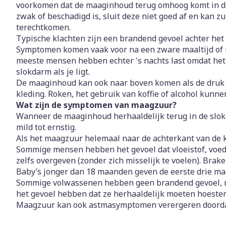
voorkomen dat de maaginhoud terug omhoog komt in d
zwak of beschadigd is, sluit deze niet goed af en kan 
Vitaliteit 50+
Toon submenu voor Vitaliteit
terechtkomen.
Thuiszorg
Nagels en ho
Typische klachten zijn een brandend gevoel achter het
Mond
Huid
Plantaardige 
Natuur geneeskunde
Symptomen komen vaak voor na een zware maaltijd of n
Batterijen
Toon submenu voor Natuur g
meeste mensen hebben echter 's nachts last omdat het 
Droge mond
Ontsmetten e
Toebehoren
Spijsverterin
Thuiszorg en EHBO
slokdarm als je ligt.
desinfecteren
Elektrische ta
Toon submenu voor Thuiszor
De maaginhoud kan ook naar boven komen als de druk in
Steriel materi
Schimmels
kleding. Roken, het gebruik van koffie of alcohol kunne
Interdentaal - 
Dieren en insecten
Vacht, huid o
Wat zijn de symptomen van maagzuur?
Koortsblaasjes 
Toon submenu voor Dieren en
Kunstgebit
Wanneer de maaginhoud herhaaldelijk terug in de slok
Jeuk
Geneesmiddelen
mild tot ernstig.
Toon meer
Toon submenu voor Geneesmi
Als het maagzuur helemaal naar de achterkant van de ke
Sommige mensen hebben het gevoel dat vloeistof, voed
zelfs overgeven (zonder zich misselijk te voelen). Brak
Baby’s jonger dan 18 maanden geven de eerste drie maa
Voeten en be
Aerosoltherap
zuurstof
Sommige volwassenen hebben geen brandend gevoel, m
Zware benen
Droge voeten, 
het gevoel hebben dat ze herhaaldelijk moeten hoesten 
Aerosol toeste
kloven
Tabletten
Maagzuur kan ook astmasymptomen verergeren doordat 
Aerosol access
Blaren
Creme, gel en 