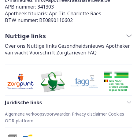
E-mailadres:
info@
apotheekraesharelbeke.be
APB nummer:
341303
Apotheek titularis:
Apr. Tit. Charlotte Raes
BTW nummer:
BE0890110602
Nuttige links
Over ons
Nuttige links
Gezondheidsnieuws
Apotheker
van wacht
Voorschrift
Zorgtarieven
FAQ
Juridische links
Algemene verkoopsvoorwaarden
Privacy disclaimer
Cookies
ODR-platform