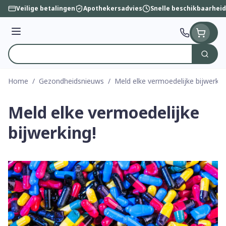
Ga naar de inhoud
Veilige betalingen
Apothekersadvies
Snelle beschikbaarheid
Menu
Zoek
Product, merk, categorie...
Home
/
Gezondheidsnieuws
/
Meld elke vermoedelijke bijwerkin
Meld elke vermoedelijke
bijwerking!