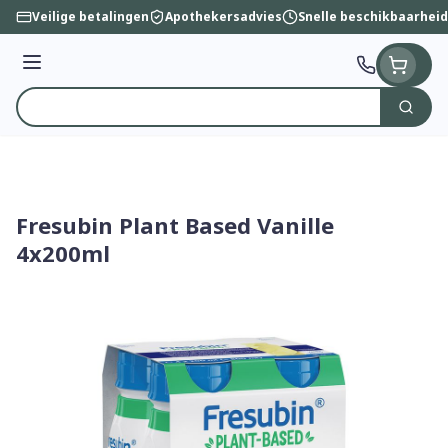
Ga naar de inhoud
Veilige betalingen
Apothekersadvies
Snelle beschikbaarheid
Menu
Zoek
Product, merk, categorie...
Fresubin Plant Based Vanille
4x200ml