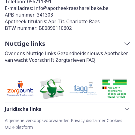
Telefoon:
056711391
E-mailadres:
info@
apotheekraesharelbeke.be
APB nummer:
341303
Apotheek titularis:
Apr. Tit. Charlotte Raes
BTW nummer:
BE0890110602
Nuttige links
Over ons
Nuttige links
Gezondheidsnieuws
Apotheker
van wacht
Voorschrift
Zorgtarieven
FAQ
Juridische links
Algemene verkoopsvoorwaarden
Privacy disclaimer
Cookies
ODR-platform