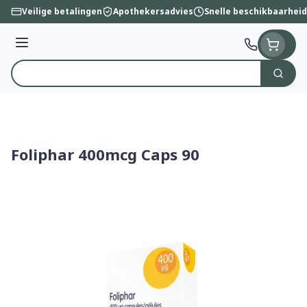
Ga naar de inhoud
Veilige betalingen
Apothekersadvies
Snelle beschikbaarheid
Menu
Zoek
Product, merk, categorie...
Foliphar 400mcg Caps 90