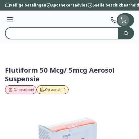
Ga naar de inhoud
Veilige betalingen
Apothekersadvies
Snelle beschikbaarheid
Menu
Zoek
Product, merk, categorie...
Flutiform 50 Mcg/ 5mcg Aerosol
Suspensie
Geneesmiddel
Op voorschrift