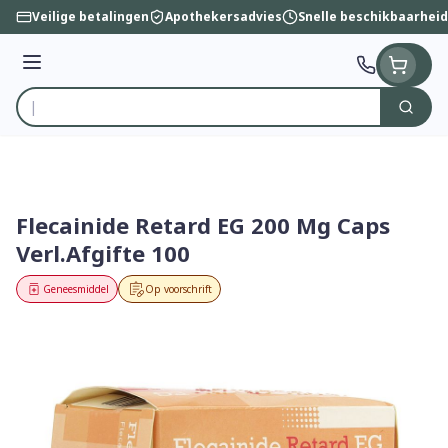
Ga naar de inhoud
Veilige betalingen
Apothekersadvies
Snelle beschikbaarheid
Menu
Zoek
Product, merk, categorie...
Flecainide Retard EG 200 Mg Caps
Verl.Afgifte 100
Geneesmiddel
Op voorschrift