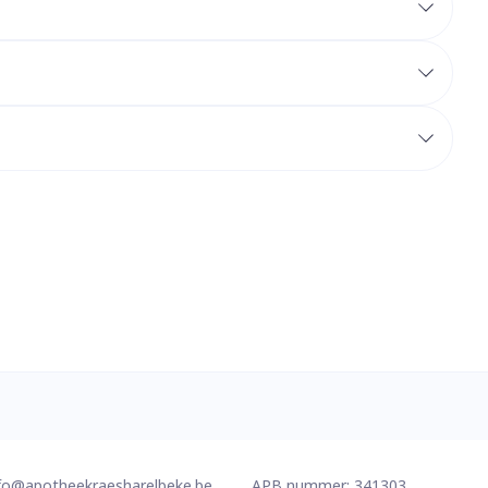
erende
Parfums en
geurproducten
CBD
fo@
apotheekraesharelbeke.be
APB nummer:
341303