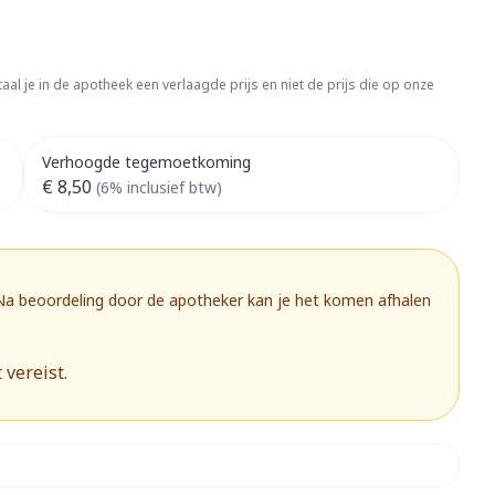
rapie
Toon meer
Diagnosetesten en
 stress
Vlooien en teken
meetapparatuur
aal je in de apotheek een verlaagde prijs en niet de prijs die op onze
Oren
Mond en keel
Alcoholtest
g
Oordopjes
Zuigtabletten
herapie -
Mond, muil of snavel
Verhoogde tegemoetkoming
Bloeddrukmeter
ls
 en -druppels
Oorreiniging
Spray - oplossing
€ 8,50
(6% inclusief btw)
Cholesteroltest
zen
Oordruppels
Hartslagmeter
ulpmiddelen
Toon meer
 Na beoordeling door de apotheker kan je het komen afhalen
 vereist.
herming
Hygiëne
Ergonomie
nning en -
Aambeien
s
Bad en douche
Ademhaling en zuurstof
je
Badkamer