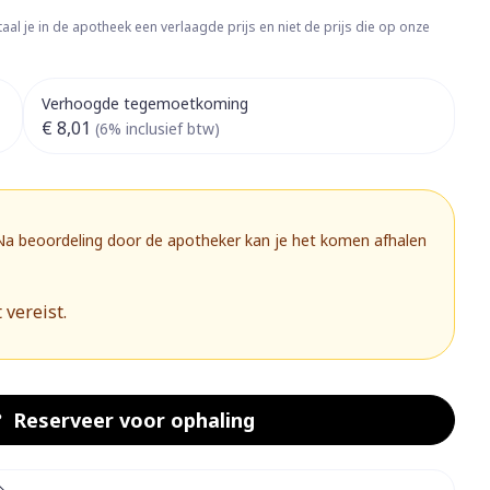
rapie
Toon meer
aal je in de apotheek een verlaagde prijs en niet de prijs die op onze
Diagnosetesten en
 stress
Vlooien en teken
meetapparatuur
Oren
Mond en keel
Verhoogde tegemoetkoming
€ 8,01
Alcoholtest
(6% inclusief btw)
g
Oordopjes
Zuigtabletten
herapie -
Mond, muil of snavel
Bloeddrukmeter
ls
 en -druppels
Oorreiniging
Spray - oplossing
Cholesteroltest
zen
Oordruppels
Hartslagmeter
 Na beoordeling door de apotheker kan je het komen afhalen
ulpmiddelen
Toon meer
 vereist.
herming
Hygiëne
Ergonomie
nning en -
Aambeien
s
Bad en douche
Ademhaling en zuurstof
Reserveer
voor ophaling
je
Badkamer