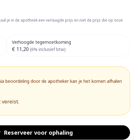
rapie
Toon meer
Diagnosetesten en
 stress
Vlooien en teken
aal je in de apotheek een verlaagde prijs en niet de prijs die op onze
meetapparatuur
Oren
Mond en keel
Alcoholtest
g
Oordopjes
Zuigtabletten
herapie -
Mond, muil of snavel
Verhoogde tegemoetkoming
Bloeddrukmeter
ls
 en -druppels
Oorreiniging
Spray - oplossing
€ 11,20
(6% inclusief btw)
Cholesteroltest
zen
Oordruppels
Hartslagmeter
ulpmiddelen
Toon meer
 Na beoordeling door de apotheker kan je het komen afhalen
 vereist.
herming
Hygiëne
Ergonomie
nning en -
Aambeien
s
Bad en douche
Ademhaling en zuurstof
je
Badkamer
Reserveer
voor ophaling