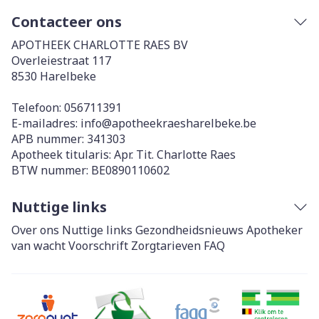
Contacteer ons
APOTHEEK CHARLOTTE RAES BV
Overleiestraat 117
8530
Harelbeke
Telefoon:
056711391
E-mailadres:
info@
apotheekraesharelbeke.be
APB nummer:
341303
Apotheek titularis:
Apr. Tit. Charlotte Raes
BTW nummer:
BE0890110602
Nuttige links
Over ons
Nuttige links
Gezondheidsnieuws
Apotheker
van wacht
Voorschrift
Zorgtarieven
FAQ