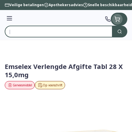
Ga naar de inhoud
Veilige betalingen
Apothekersadvies
Snelle beschikbaarheid
Menu
Zoek
Product, merk, categorie...
Emselex Verlengde Afgifte Tabl 28 X
15,0mg
Geneesmiddel
Op voorschrift