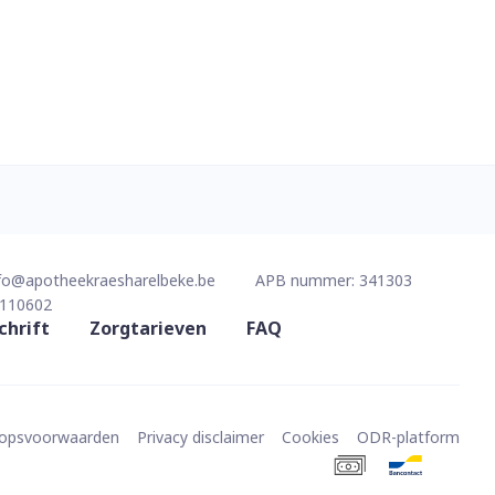
fo@
apotheekraesharelbeke.be
APB nummer:
341303
110602
chrift
Zorgtarieven
FAQ
oopsvoorwaarden
Privacy disclaimer
Cookies
ODR-platform