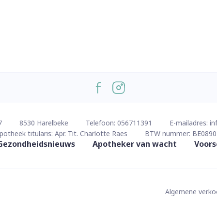
7
8530
Harelbeke
Telefoon:
056711391
E-mailadres:
in
potheek titularis:
Apr. Tit. Charlotte Raes
BTW nummer:
BE0890
Gezondheidsnieuws
Apotheker van wacht
Voors
Algemene verk