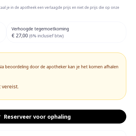
rapie
Toon meer
aal je in de apotheek een verlaagde prijs en niet de prijs die op onze
Diagnosetesten en
 stress
Vlooien en teken
meetapparatuur
Oren
Mond en keel
Verhoogde tegemoetkoming
€ 27,00
Alcoholtest
(6% inclusief btw)
g
Oordopjes
Zuigtabletten
herapie -
Mond, muil of snavel
Bloeddrukmeter
ls
 en -druppels
Oorreiniging
Spray - oplossing
Cholesteroltest
zen
Oordruppels
Hartslagmeter
 Na beoordeling door de apotheker kan je het komen afhalen
ulpmiddelen
Toon meer
 vereist.
herming
Hygiëne
Ergonomie
nning en -
Aambeien
s
Bad en douche
Ademhaling en zuurstof
Reserveer
voor ophaling
je
Badkamer