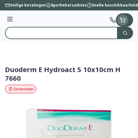
Ga naar de inhoud
Veilige betalingen
Apothekersadvies
Snelle beschikbaarheid
Menu
Zoek
Product, merk, categorie...
Duoderm E Hydroact 5 10x10cm H
7660
Geneesmiddel