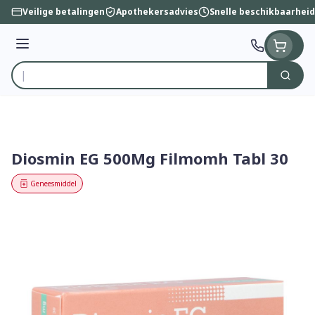
Ga naar de inhoud
Veilige betalingen
Apothekersadvies
Snelle beschikbaarheid
Menu
Zoek
Product, merk, categorie...
Diosmin EG 500Mg Filmomh Tabl 30
Geneesmiddel