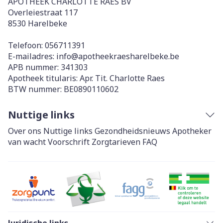
APOTHEEK CHARLOTTE RAES BV
Overleiestraat 117
8530
Harelbeke
Telefoon:
056711391
E-mailadres:
info@
apotheekraesharelbeke.be
APB nummer:
341303
Apotheek titularis:
Apr. Tit. Charlotte Raes
BTW nummer:
BE0890110602
Nuttige links
Over ons
Nuttige links
Gezondheidsnieuws
Apotheker
van wacht
Voorschrift
Zorgtarieven
FAQ