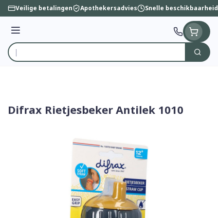
Ga naar de inhoud
Veilige betalingen
Apothekersadvies
Snelle beschikbaarheid
Menu
Zoek
Product, merk, categorie...
Difrax Rietjesbeker Antilek 1010