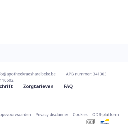
fo@
apotheekraesharelbeke.be
APB nummer:
341303
110602
chrift
Zorgtarieven
FAQ
oopsvoorwaarden
Privacy disclaimer
Cookies
ODR-platform