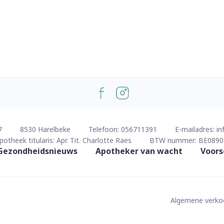
7
8530
Harelbeke
Telefoon:
056711391
E-mailadres:
in
potheek titularis:
Apr. Tit. Charlotte Raes
BTW nummer:
BE0890
Gezondheidsnieuws
Apotheker van wacht
Voors
Algemene verk