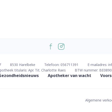
7
8530
Harelbeke
Telefoon:
056711391
E-mailadres:
in
potheek titularis:
Apr. Tit. Charlotte Raes
BTW nummer:
BE0890
Gezondheidsnieuws
Apotheker van wacht
Voors
Algemene verk