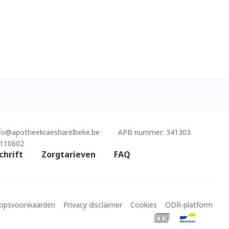
fo@
apotheekraesharelbeke.be
APB nummer:
341303
110602
chrift
Zorgtarieven
FAQ
oopsvoorwaarden
Privacy disclaimer
Cookies
ODR-platform