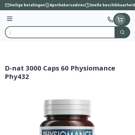
Ga naar de inhoud
Veilige betalingen
Apothekersadvies
Snelle beschikbaarheid
Menu
Zoek
Product, merk, categorie...
D-nat 3000 Caps 60 Physiomance
Phy432