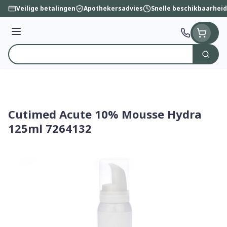
Ga naar de inhoud
Veilige betalingen
Apothekersadvies
Snelle beschikbaarheid
Menu
Zoek
Product, merk, categorie...
Cutimed Acute 10% Mousse Hydra
125ml 7264132