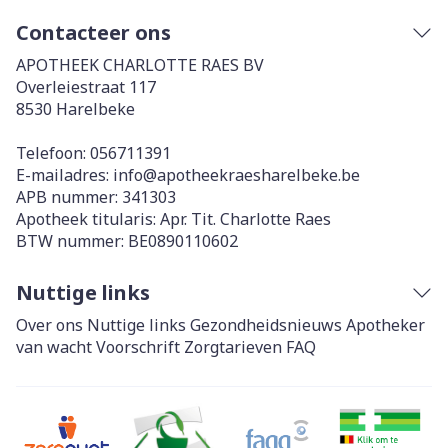
Contacteer ons
APOTHEEK CHARLOTTE RAES BV
Overleiestraat 117
8530
Harelbeke
Telefoon:
056711391
E-mailadres:
info@
apotheekraesharelbeke.be
APB nummer:
341303
Apotheek titularis:
Apr. Tit. Charlotte Raes
BTW nummer:
BE0890110602
Nuttige links
Over ons
Nuttige links
Gezondheidsnieuws
Apotheker
van wacht
Voorschrift
Zorgtarieven
FAQ