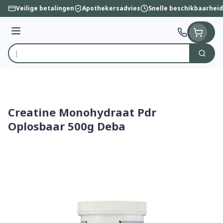
Ga naar de inhoud
Veilige betalingen
Apothekersadvies
Snelle beschikbaarheid
Menu
Zoek
Product, merk, categorie...
Creatine Monohydraat Pdr
Oplosbaar 500g Deba