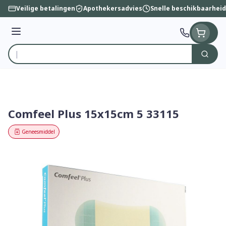
Ga naar de inhoud
Veilige betalingen
Apothekersadvies
Snelle beschikbaarheid
Menu
Zoek
Product, merk, categorie...
Comfeel Plus 15x15cm 5 33115
Geneesmiddel