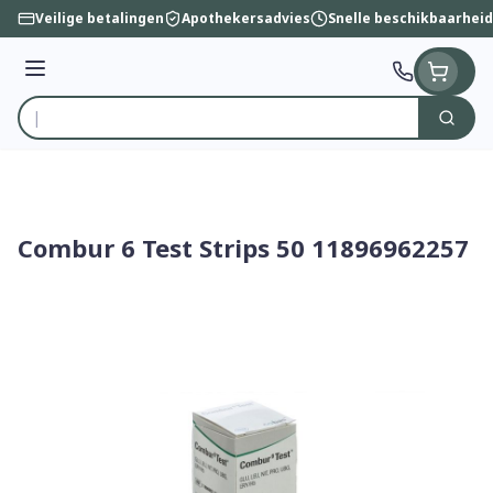
Ga naar de inhoud
Veilige betalingen
Apothekersadvies
Snelle beschikbaarheid
Menu
Zoek
Product, merk, categorie...
Combur 6 Test Strips 50 11896962257