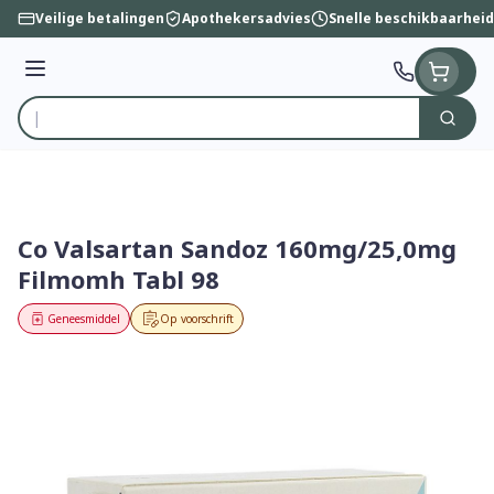
Ga naar de inhoud
Veilige betalingen
Apothekersadvies
Snelle beschikbaarheid
Menu
Zoek
Product, merk, categorie...
Co Valsartan Sandoz 160mg/25,0mg
Filmomh Tabl 98
Geneesmiddel
Op voorschrift