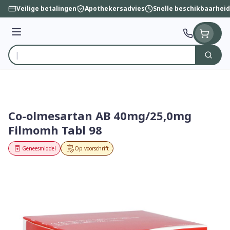
Ga naar de inhoud
Veilige betalingen
Apothekersadvies
Snelle beschikbaarheid
Menu
Zoek
Product, merk, categorie...
Co-olmesartan AB 40mg/25,0mg
Filmomh Tabl 98
Geneesmiddel
Op voorschrift