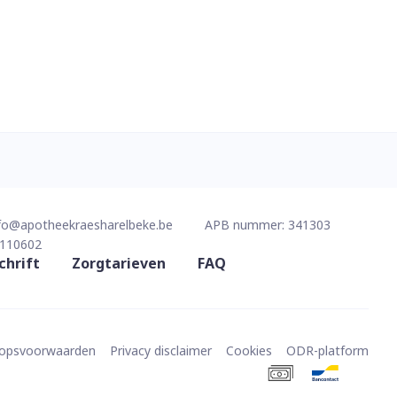
fo@
apotheekraesharelbeke.be
APB nummer:
341303
110602
chrift
Zorgtarieven
FAQ
oopsvoorwaarden
Privacy disclaimer
Cookies
ODR-platform