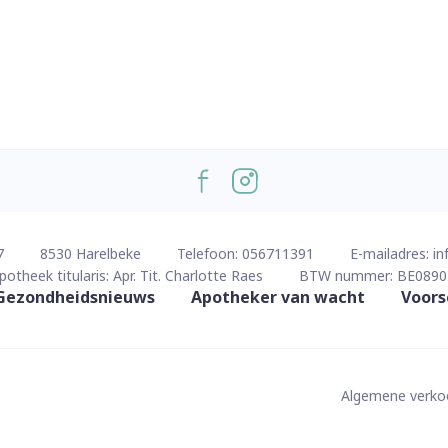
7
8530
Harelbeke
Telefoon:
056711391
E-mailadres:
in
potheek titularis:
Apr. Tit. Charlotte Raes
BTW nummer:
BE0890
Gezondheidsnieuws
Apotheker van wacht
Voors
Algemene verk