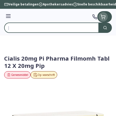
Ga naar de inhoud
Veilige betalingen
Apothekersadvies
Snelle beschikbaarheid
Menu
Zoek
Product, merk, categorie...
Cialis 20mg Pi Pharma Filmomh Tabl
12 X 20mg Pip
Geneesmiddel
Op voorschrift