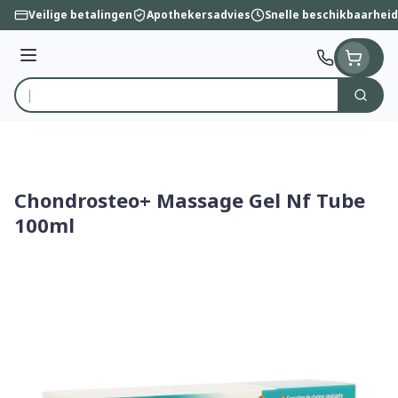
Ga naar de inhoud
Veilige betalingen
Apothekersadvies
Snelle beschikbaarheid
Menu
Zoek
Product, merk, categorie...
Chondrosteo+ Massage Gel Nf Tube
100ml