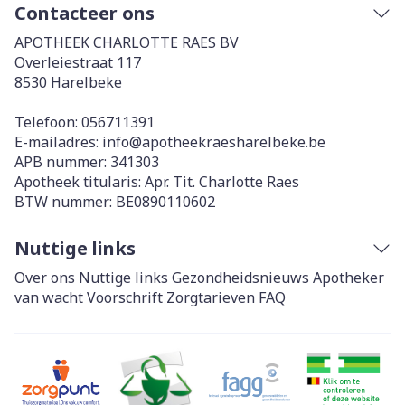
Contacteer ons
APOTHEEK CHARLOTTE RAES BV
Overleiestraat 117
8530
Harelbeke
Telefoon:
056711391
E-mailadres:
info@
apotheekraesharelbeke.be
APB nummer:
341303
Apotheek titularis:
Apr. Tit. Charlotte Raes
BTW nummer:
BE0890110602
Nuttige links
Over ons
Nuttige links
Gezondheidsnieuws
Apotheker
van wacht
Voorschrift
Zorgtarieven
FAQ