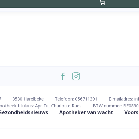
7
8530
Harelbeke
Telefoon:
056711391
E-mailadres:
in
potheek titularis:
Apr. Tit. Charlotte Raes
BTW nummer:
BE0890
Gezondheidsnieuws
Apotheker van wacht
Voors