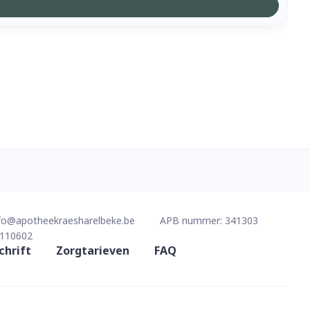
fo@
apotheekraesharelbeke.be
APB nummer:
341303
110602
chrift
Zorgtarieven
FAQ