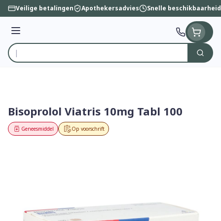
Ga naar de inhoud
Veilige betalingen
Apothekersadvies
Snelle beschikbaarheid
Menu
Zoek
Product, merk, categorie...
Bisoprolol Viatris 10mg Tabl 100
Geneesmiddel
Op voorschrift